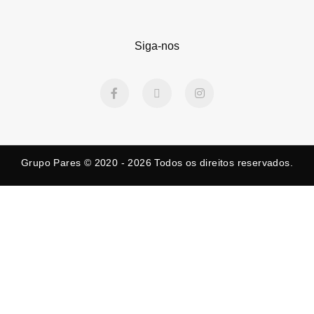
Siga-nos
F
X
I
a
-
n
c
t
s
e
w
t
b
i
a
o
t
g
o
t
r
k
e
a
Grupo Pares © 2020 - 2026
Todos os direitos reservados.
-
r
m
f