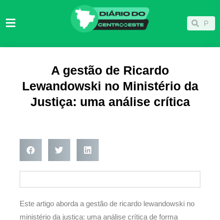
Ir
para
Pesqu
Pesquisar
o
conteúdo
A gestão de Ricardo
Lewandowski no Ministério da
Justiça: uma análise crítica
Este artigo aborda a gestão de ricardo lewandowski no
ministério da justiça: uma análise crítica de forma