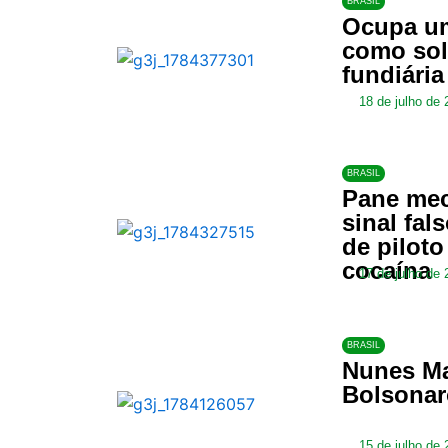
BRASIL
Ocupa um
como soli
fundiária
18 de julho de 
BRASIL
Pane mec
sinal fal
de piloto
cocaína
17 de julho de 
BRASIL
Nunes Ma
Bolsonar
15 de julho de 