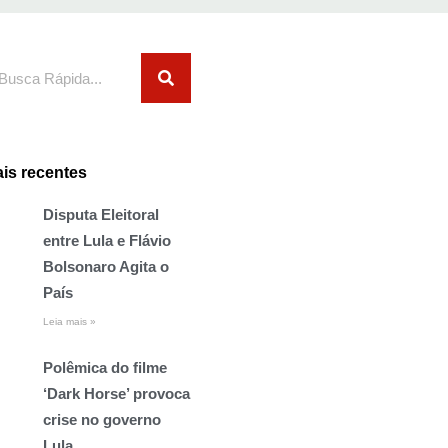
squisar
is recentes
Disputa Eleitoral
entre Lula e Flávio
Bolsonaro Agita o
País
Leia mais »
Polêmica do filme
‘Dark Horse’ provoca
crise no governo
Lula