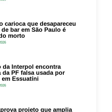
 carioca que desapareceu
r de bar em São Paulo é
do morto
2026
 da Interpol encontra
 da PF falsa usada por
s em Essuatíni
2026
prova projeto que amplia