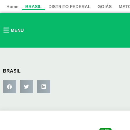
Ir
Home
BRASIL
DISTRITO FEDERAL
GOIÁS
MAT
para
o
conteúdo
MENU
BRASIL