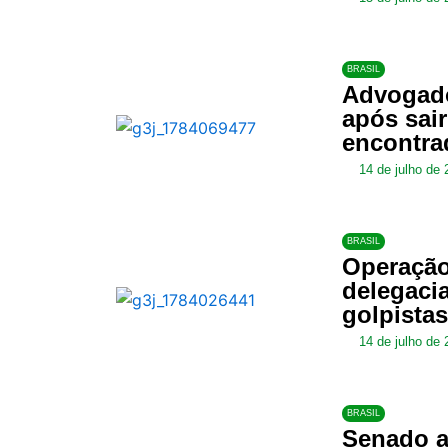
BRASIL
Advogado
após sai
encontra
14 de julho de 
BRASIL
Operação
delegacia
golpista
14 de julho de 
BRASIL
Senado a