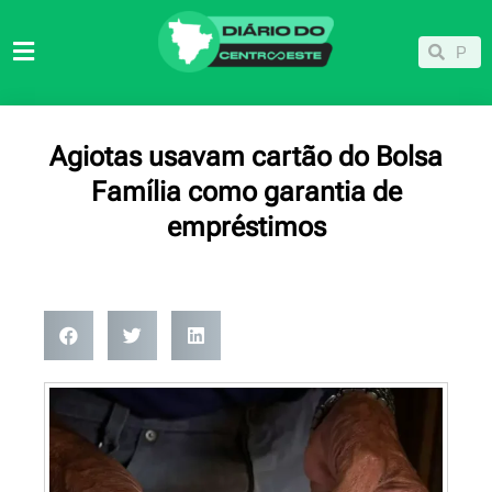
Ir
para
Pesqu
Pesquisar
o
conteúdo
Agiotas usavam cartão do Bolsa
Família como garantia de
empréstimos