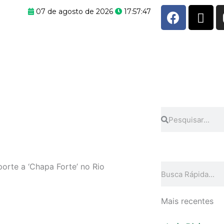
F
X
07 de agosto de 2026
17:57:47
a
-
c
t
e
w
b
i
o
t
o
t
k
e
r
Pesquisar
Pesquisar
orte a ‘Chapa Forte’ no Rio
Pesquisar
Mais recentes