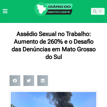
Ir
para
Pesqu
Pesquisar
o
conteúdo
Assédio Sexual no Trabalho:
Aumento de 260% e o Desafio
das Denúncias em Mato Grosso
do Sul