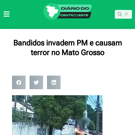
Ir
para
Pesqu
Pesquisar
o
conteúdo
Bandidos invadem PM e causam
terror no Mato Grosso