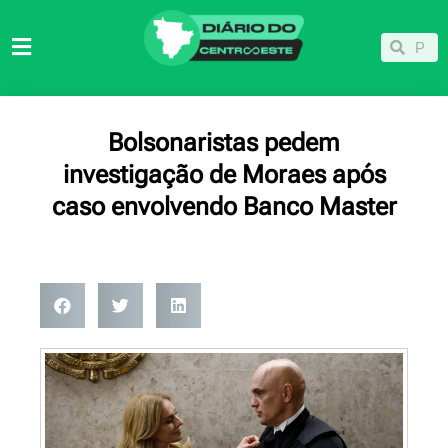
Ir
para
Pesqu
Pesquisar
o
conteúdo
Bolsonaristas pedem
investigação de Moraes após
caso envolvendo Banco Master