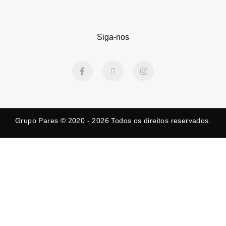
Siga-nos
F
X
I
a
-
n
c
t
s
e
w
t
b
i
a
o
t
g
o
t
r
k
e
a
Grupo Pares © 2020 - 2026
Todos os direitos reservados.
-
r
m
f