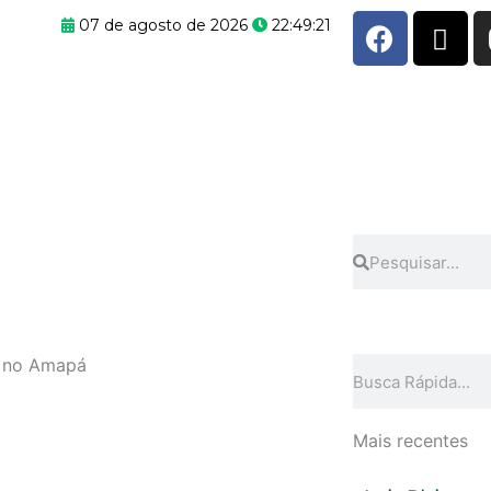
F
X
07 de agosto de 2026
22:49:22
a
-
c
t
e
w
b
i
o
t
o
t
k
e
r
Pesquisar
Pesquisar
o no Amapá
Pesquisar
Mais recentes