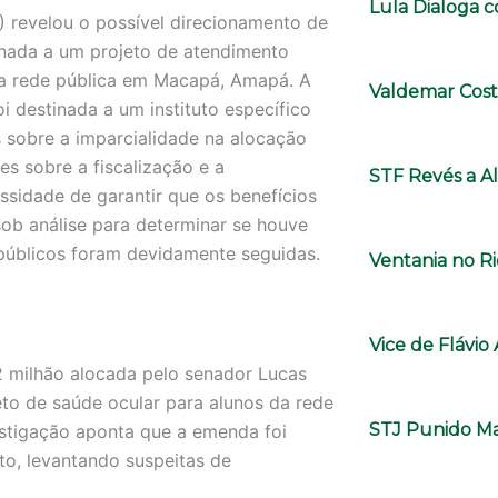
Lula Dialoga 
 revelou o possível direcionamento de
inada a um projeto de atendimento
 da rede pública em Macapá, Amapá. A
Valdemar Cost
i destinada a um instituto específico
 sobre a imparcialidade na alocação
es sobre a fiscalização e a
STF Revés a A
sidade de garantir que os benefícios
ob análise para determinar se houve
 públicos foram devidamente seguidas.
Ventania no Ri
Vice de Flávi
2 milhão alocada pelo senador Lucas
eto de saúde ocular para alunos da rede
STJ Punido Ma
stigação aponta que a emenda foi
to, levantando suspeitas de