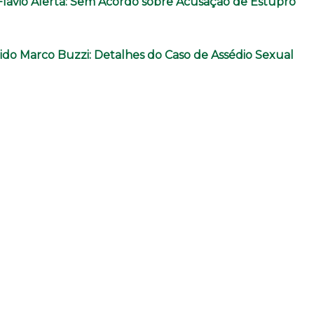
Flávio Alerta: Sem Acordo sobre Acusação de Estupro
do Marco Buzzi: Detalhes do Caso de Assédio Sexual