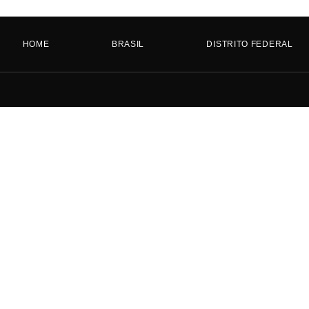
HOME
BRASIL
DISTRITO FEDERAL
HOME
BRASIL
DISTRITO FEDERAL
GOIÁS
MATO GROSSO
MATO GROSSO DO SUL