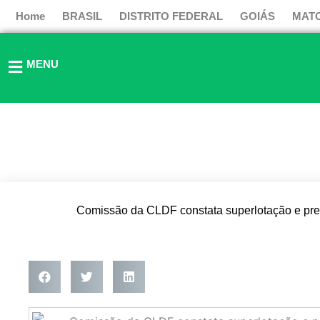
Ir
Home
BRASIL
DISTRITO FEDERAL
GOIÁS
MAT
para
o
conteúdo
MENU
Comissão da CLDF constata superlotação e pr