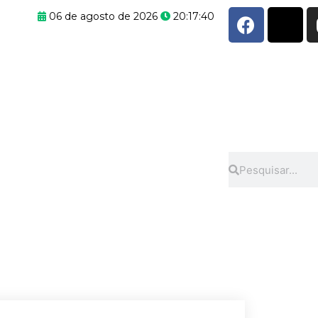
F
X
06 de agosto de 2026
20:17:41
a
-
c
t
e
w
b
i
o
t
o
t
k
e
r
Pesquisar
Pesquisar