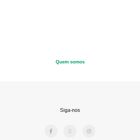
Quem somos
Siga-nos
F
X
I
a
-
n
c
t
s