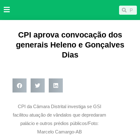
Ir
Pesqu
Pesquisar
para
o
conteúdo
CPI aprova convocação dos
generais Heleno e Gonçalves
Dias
CPI da Câmara Distrital investiga se GSI
facilitou atuação de vândalos que depredaram
palácio e outros prédios públicos/Foto:
Marcelo Camargo-AB