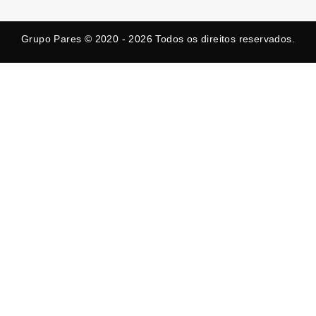
b
i
a
o
t
g
o
t
r
k
e
a
Grupo Pares © 2020 - 2026
Todos os direitos reservados.
-
r
m
f