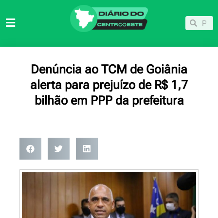
Ir
para
Pesqu
Pesquisar
o
conteúdo
Denúncia ao TCM de Goiânia
alerta para prejuízo de R$ 1,7
bilhão em PPP da prefeitura