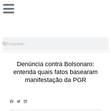
Ir
para
o
conteúdo
Pesquisar
Pesquisar
Denúncia contra Bolsonaro:
entenda quais fatos basearam
manifestação da PGR