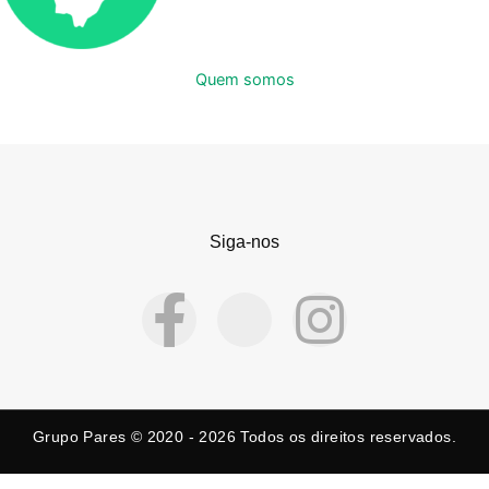
Quem somos
Siga-nos
F
X
I
a
-
n
c
t
s
Grupo Pares © 2020 - 2026
Todos os direitos reservados.
e
w
t