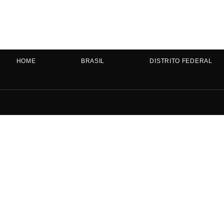
HOME
BRASIL
DISTRITO FEDERAL
HOME
BRASIL
DISTRITO FEDERAL
GOIÁS
MATO GROSSO