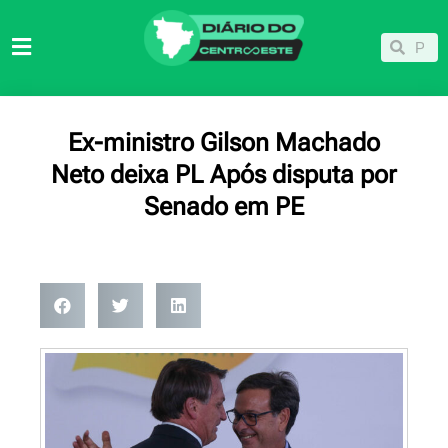
Ir
para
Pesqu
Pesquisar
o
conteúdo
Ex-ministro Gilson Machado
Neto deixa PL Após disputa por
Senado em PE