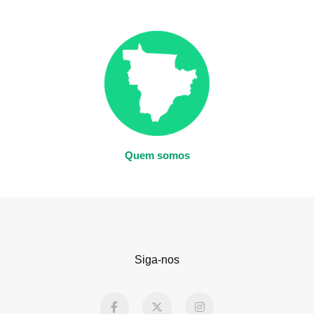
Quem somos
Siga-nos
F
X
I
a
-
n