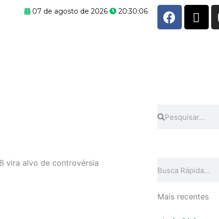
F
X
07 de agosto de 2026
20:30:06
a
-
c
t
e
w
b
i
o
t
o
t
k
e
r
Pesquisar
Pesquisar
 vira alvo de controvérsia
Pesquisar
Mais recentes