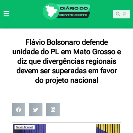
Ir
para
Pesqu
Pesquisar
o
conteúdo
Flávio Bolsonaro defende
unidade do PL em Mato Grosso e
diz que divergências regionais
devem ser superadas em favor
do projeto nacional