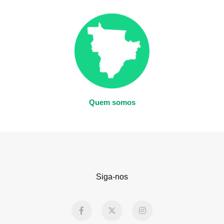
Quem somos
Siga-nos
F
X
I
a
-
n
c
t
s