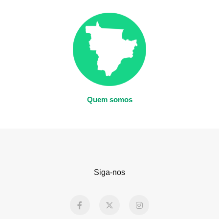
Quem somos
Siga-nos
F
X
I
a
-
n
c
t
s