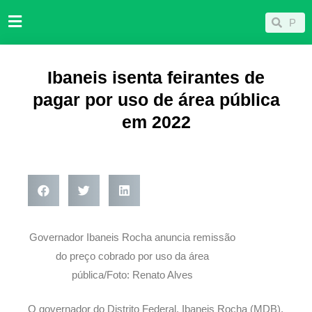
Ir
Pesqu
Pesquisar
para
o
conteúdo
Ibaneis isenta feirantes de
pagar por uso de área pública
em 2022
Governador Ibaneis Rocha anuncia remissão
do preço cobrado por uso da área
pública/Foto: Renato Alves
O governador do Distrito Federal, Ibaneis Rocha (MDB),