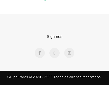
Siga-nos
F
X
I
a
-
n
c
t
s
e
w
t
b
i
a
o
t
g
o
t
r
k
e
a
Grupo Pares © 2020 - 2026
Todos os direitos reservados.
-
r
m
f