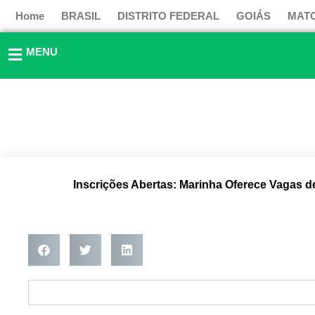
Ir
Home
BRASIL
DISTRITO FEDERAL
GOIÁS
MAT
para
o
MENU
conteúdo
Inscrições Abertas: Marinha Oferece Vagas de