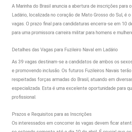
A Marinha do Brasil anuncia a abertura de inscrições para 
Ladário, localizada no coração de Mato Grosso do Sul, é o
vagas. O prazo final para candidaturas encerra-se em 10 d
para uma promissora carreira militar para homens e mulher
Detalhes das Vagas para Fuzileiro Naval em Ladário
As 39 vagas destinam-se a candidatos de ambos os sexos, 
e promovendo inclusão. Os futuros Fuzileiros Navais terão
respeitadas forças armadas do Brasil, atuando em divers
especializada. Esta é uma excelente oportunidade para q
profissional.
Prazos e Requisitos para as Inscrições
Os interessados em concorrer às vagas devem ficar atento
se estende somente até o dia 10 de abril. É crucial que 