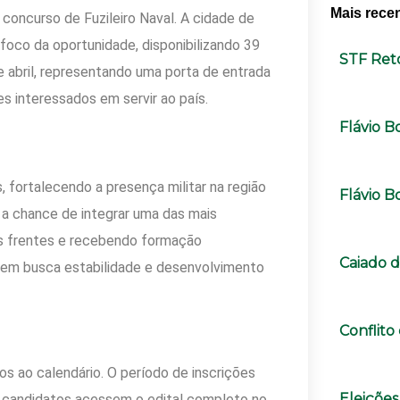
Mais rece
o concurso de Fuzileiro Naval. A cidade de
 foco da oportunidade, disponibilizando 39
STF Ret
e abril, representando uma porta de entrada
es interessados em servir ao país.
Flávio B
fortalecendo a presença militar na região
Flávio B
 a chance de integrar uma das mais
as frentes e recebendo formação
Caiado d
uem busca estabilidade e desenvolvimento
Conflit
s ao calendário. O período de inscrições
Eleições
os candidatos acessem o edital completo no