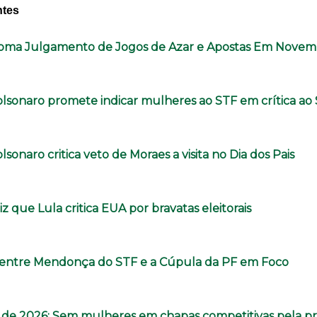
ntes
oma Julgamento de Jogos de Azar e Apostas Em Nove
olsonaro promete indicar mulheres ao STF em crítica a
olsonaro critica veto de Moraes a visita no Dia dos Pais
iz que Lula critica EUA por bravatas eleitorais
o entre Mendonça do STF e a Cúpula da PF em Foco
 de 2026: Sem mulheres em chapas competitivas pela pr