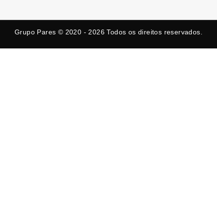
e
w
t
b
i
a
o
t
g
o
t
r
k
e
a
Grupo Pares © 2020 - 2026
Todos os direitos reservados.
-
r
m
f