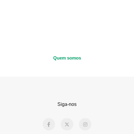
Quem somos
Siga-nos
F
X
I
a
-
n
c
t
s