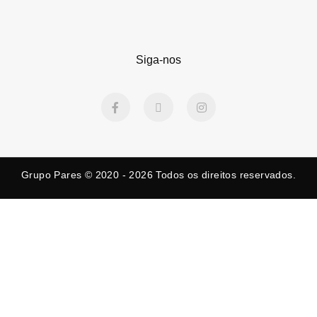
Siga-nos
F
X
I
a
-
n
c
t
s
e
w
t
b
i
a
o
t
g
o
t
r
Grupo Pares © 2020 - 2026
Todos os direitos reservados.
k
e
a
-
r
m
f