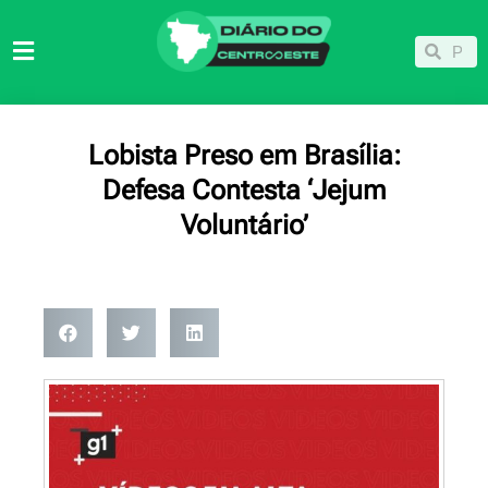
Ir
para
Pesqu
Pesquisar
o
conteúdo
Lobista Preso em Brasília:
Defesa Contesta ‘Jejum
Voluntário’