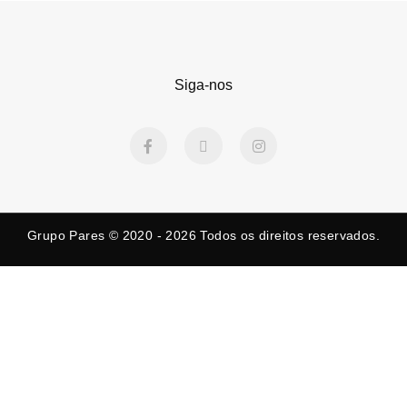
Siga-nos
F
X
I
a
-
n
c
t
s
e
w
t
b
i
a
o
t
g
o
t
r
k
e
a
Grupo Pares © 2020 - 2026
Todos os direitos reservados.
-
r
m
f