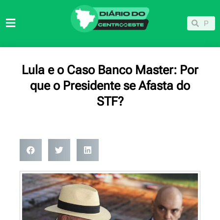
Ir
para
Pesqu
Pesquisar
o
conteúdo
Lula e o Caso Banco Master: Por
que o Presidente se Afasta do
STF?