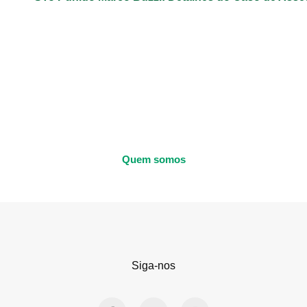
Quem somos
Siga-nos
F
X
I