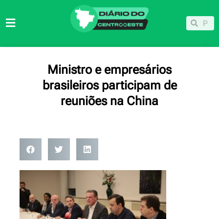
Ir
para
Pesqu
Pesquisar
o
conteúdo
Ministro e empresários
brasileiros participam de
reuniões na China