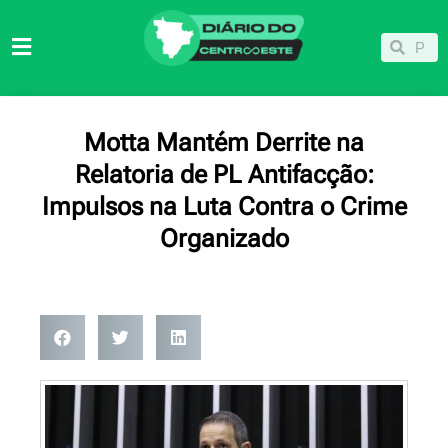
Ir
para
Pesqu
Pesquisar
o
conteúdo
Motta Mantém Derrite na
Relatoria de PL Antifacção:
Impulsos na Luta Contra o Crime
Organizado