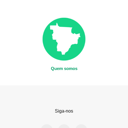
Quem somos
Siga-nos
F
X
I