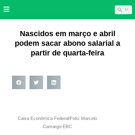
Ir
Pesqu
Pesquisar
para
o
conteúdo
Nascidos em março e abril
podem sacar abono salarial a
partir de quarta-feira
Caixa Econômica Federal/Foto: Marcelo
Camargo-EBC