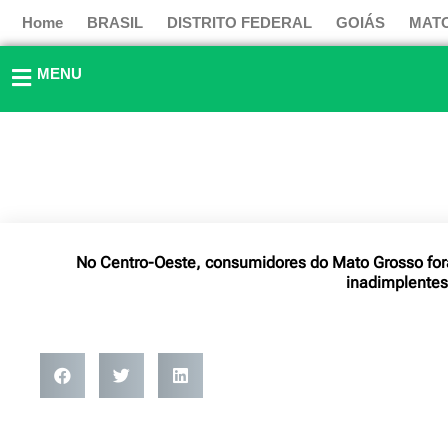
Ir
Home
BRASIL
DISTRITO FEDERAL
GOIÁS
MAT
para
o
MENU
conteúdo
No Centro-Oeste, consumidores do Mato Grosso for
inadimplentes