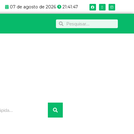
F
X
I
07 de agosto de 2026
21:41:47
a
-
n
c
t
s
e
w
t
b
i
a
o
t
g
Pesquisar
Pesquisar
o
t
r
k
e
a
r
m