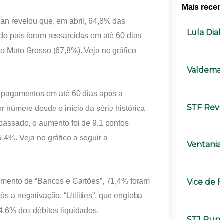
Mais rece
an revelou que, em abril, 64,8% das
Lula Di
o país foram ressarcidas em até 60 dias
 o Mato Grosso (67,8%). Veja no gráfico
Valdema
de pagamentos em até 60 dias após a
STF Rev
r número desde o início da série histórica
assado, o aumento foi de 9,1 pontos
5,4%. Veja no gráfico a seguir a
Ventania
egmento de “Bancos e Cartões”, 71,4% foram
Vice de 
 a negativação. “Utilities”, que engloba
4,6% dos débitos liquidados.
STJ Puni