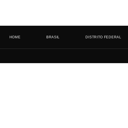
HOME
BRASIL
DISTRITO FEDERAL
HOME
BRASIL
DISTRITO FEDERAL
GOIÁS
MATO GROSSO