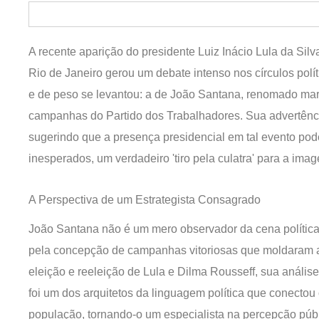
A recente aparição do presidente Luiz Inácio Lula da Sil
Rio de Janeiro gerou um debate intenso nos círculos polí
e de peso se levantou: a de João Santana, renomado marqu
campanhas do Partido dos Trabalhadores. Sua advertênci
sugerindo que a presença presidencial em tal evento poder
inesperados, um verdadeiro 'tiro pela culatra' para a imag
A Perspectiva de um Estrategista Consagrado
João Santana não é um mero observador da cena política 
pela concepção de campanhas vitoriosas que moldaram a
eleição e reeleição de Lula e Dilma Rousseff, sua análi
foi um dos arquitetos da linguagem política que conectou
população, tornando-o um especialista na percepção públ