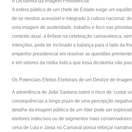
A Dicotomia da Imagem Presidencial
A esfera pública de um chefe de Estado exige um equilíb
de se mostrar acessível e integrado à cultura nacional; d
uma imagem de austeridade, trabalho e foco nas priorid
contexto atual, a ênfase na celebração carnavalesca, 
intenções, pode ter inclinado a balança para o lado da fr
empenho presidencial em resolver as questões prementes
e em setores da mídia indica que essa dicotomia não pa
Os Potenciais Efeitos Eleitorais de um Deslize de Image
A advertência de João Santana sobre o risco de 'custar vo
consequências a longo prazo de uma percepção negativa.
detalhe da imagem pública de um líder pode ser explorado
eleitores indecisos ou de segmentos mais conservadores
cena de Lula e Janja no Carnaval possa reforçar narrativ