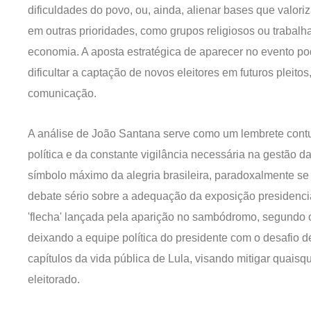
dificuldades do povo, ou, ainda, alienar bases que valor
em outras prioridades, como grupos religiosos ou trabal
economia. A aposta estratégica de aparecer no evento pod
dificultar a captação de novos eleitores em futuros pleit
comunicação.
A análise de João Santana serve como um lembrete con
política e da constante vigilância necessária na gestão 
símbolo máximo da alegria brasileira, paradoxalmente s
debate sério sobre a adequação da exposição presidencial 
'flecha' lançada pela aparição no sambódromo, segundo o m
deixando a equipe política do presidente com o desafio de
capítulos da vida pública de Lula, visando mitigar quais
eleitorado.