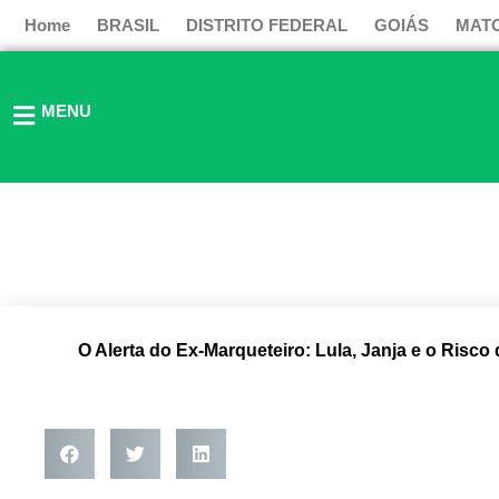
Ir
Home
BRASIL
DISTRITO FEDERAL
GOIÁS
MAT
para
o
conteúdo
MENU
O Alerta do Ex-Marqueteiro: Lula, Janja e o Risco 