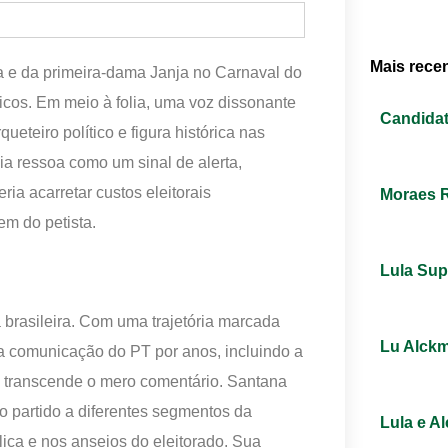
Mais rece
va e da primeira-dama Janja no Carnaval do
ticos. Em meio à folia, uma voz dissonante
Candidat
eteiro político e figura histórica nas
a ressoa como um sinal de alerta,
ia acarretar custos eleitorais
Moraes R
em do petista.
Lula Sup
brasileira. Com uma trajetória marcada
Lu Alckm
 comunicação do PT por anos, incluindo a
se transcende o mero comentário. Santana
 o partido a diferentes segmentos da
Lula e A
ica e nos anseios do eleitorado. Sua