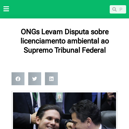
Ir
Pesqu
Pesquisar
para
o
conteúdo
ONGs Levam Disputa sobre
licenciamento ambiental ao
Supremo Tribunal Federal