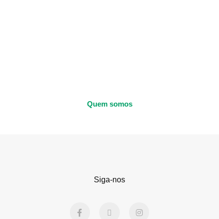
Quem somos
Siga-nos
F
X
I
a
-
n