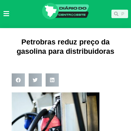
Ir
para
Pesqu
Pesquisar
o
conteúdo
Petrobras reduz preço da
gasolina para distribuidoras