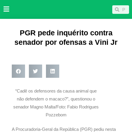
Ir
Pesqu
Pesquisar
para
o
conteúdo
PGR pede inquérito contra
senador por ofensas a Vini Jr
“Cadê os defensores da causa animal que
não defendem o macaco?”, questionou o
senador Magno Malta/Foto: Fabio Rodrigues
Pozzebom
A Procuradoria-Geral da República (PGR) pediu nesta