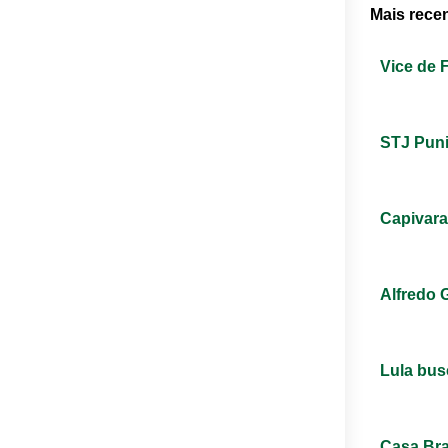
Mais rece
Vice de 
STJ Puni
Capivara
Alfredo 
Lula bus
Casa Bra