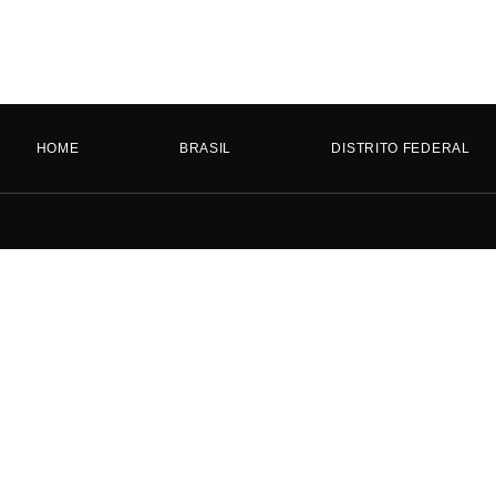
HOME
BRASIL
DISTRITO FEDERAL
HOME
BRASIL
DISTRITO FEDERAL
GOIÁS
MATO GROSSO