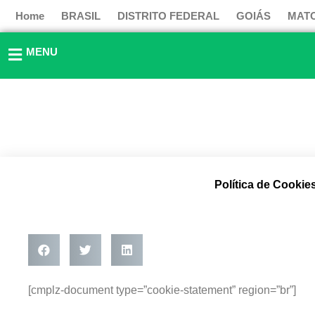
Ir
Home
BRASIL
DISTRITO FEDERAL
GOIÁS
MAT
para
o
MENU
conteúdo
Política de Cookie
[cmplz-document type=”cookie-statement” region=”br”]