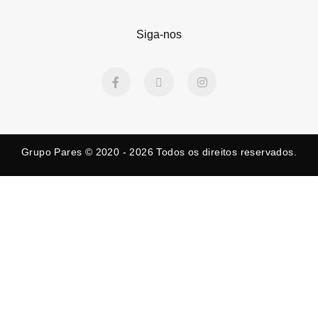
Siga-nos
F
X
I
a
-
n
c
t
s
e
w
t
b
i
a
o
t
g
o
t
r
k
e
a
Grupo Pares © 2020 - 2026
Todos os direitos reservados.
-
r
m
f