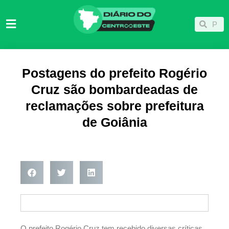
Ir
para
Pesqu
Pesquisar
o
conteúdo
Postagens do prefeito Rogério
Cruz são bombardeadas de
reclamações sobre prefeitura
de Goiânia
O prefeito Rogério Cruz tem recebido diversas críticas