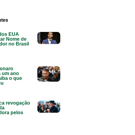
ntes
dos EUA
tar Nome de
or no Brasil
sonaro
a um ano
aiba o que
eu
tica revogação
 da
dora pelos