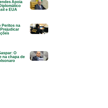
endes Apoia
Diplomático
asil e EUA
e Peritos na
Prejudicar
ações
Gaspar: O
e na chapa de
olsonaro