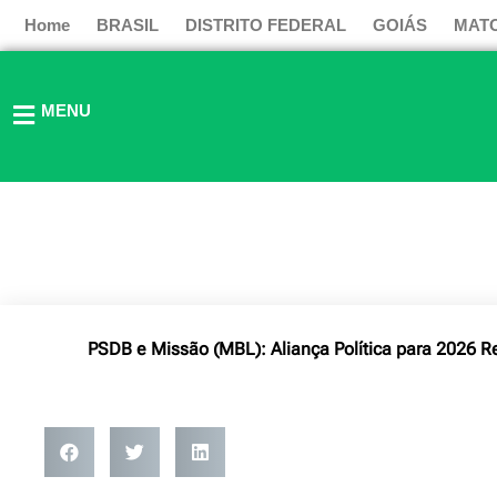
Ir
Home
BRASIL
DISTRITO FEDERAL
GOIÁS
MAT
para
o
conteúdo
MENU
PSDB e Missão (MBL): Aliança Política para 2026 R