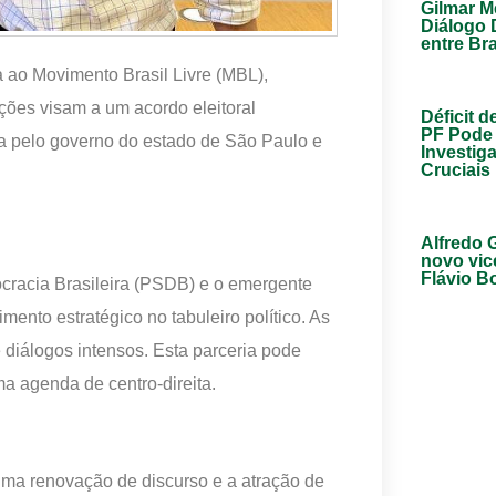
Gilmar M
Diálogo 
entre Br
a ao Movimento Brasil Livre (MBL),
ções visam a um acordo eleitoral
Déficit d
PF Pode 
ta pelo governo do estado de São Paulo e
Investig
Cruciais
Alfredo 
novo vic
Flávio B
ocracia Brasileira (PSDB) e o emergente
mento estratégico no tabuleiro político. As
diálogos intensos. Esta parceria pode
ma agenda de centro-direita.
ma renovação de discurso e a atração de