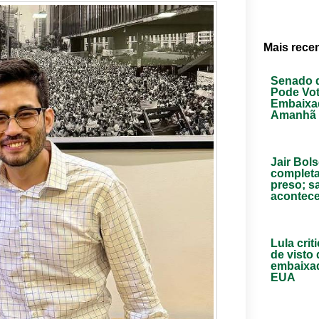
Mais rece
Senado 
Pode Vo
Embaixad
Amanhã
Jair Bol
complet
preso; s
acontec
Lula cri
de visto
embaixa
EUA