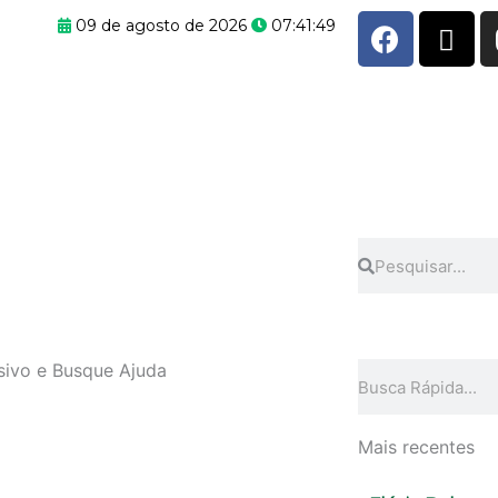
F
X
09 de agosto de 2026
07:41:49
a
-
c
t
e
w
b
i
o
t
o
t
k
e
r
Pesquisar
Pesquisar
sivo e Busque Ajuda
Pesquisar
Mais recentes