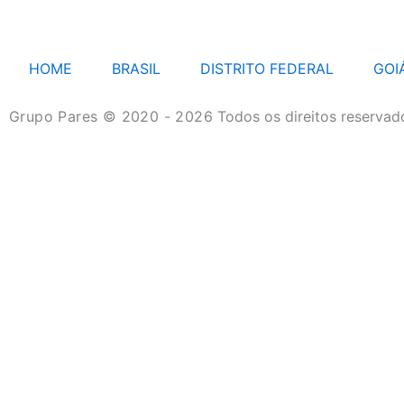
HOME
BRASIL
DISTRITO FEDERAL
GOI
Grupo Pares © 2020 - 2026
Todos os direitos reservad
HOME
BRASIL
DISTRITO FEDERAL
GOIÁS
MATO GROSSO
MATO GROSSO DO SUL