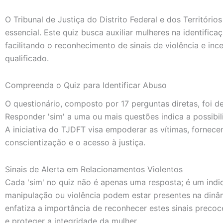
O Tribunal de Justiça do Distrito Federal e dos Territóri
essencial. Este quiz busca auxiliar mulheres na identific
facilitando o reconhecimento de sinais de violência e in
qualificado.
Compreenda o Quiz para Identificar Abuso
O questionário, composto por 17 perguntas diretas, foi de
Responder 'sim' a uma ou mais questões indica a possibil
A iniciativa do TJDFT visa empoderar as vítimas, fornec
conscientização e o acesso à justiça.
Sinais de Alerta em Relacionamentos Violentos
Cada 'sim' no quiz não é apenas uma resposta; é um indi
manipulação ou violência podem estar presentes na dinâm
enfatiza a importância de reconhecer estes sinais preco
e proteger a integridade da mulher.