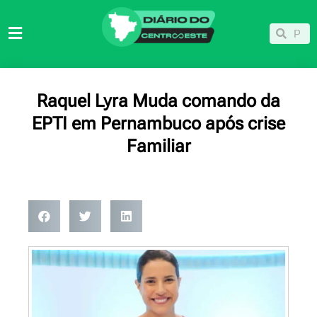
Ir
para
Pesqu
Pesquisar
o
conteúdo
Raquel Lyra Muda comando da
EPTI em Pernambuco após crise
Familiar