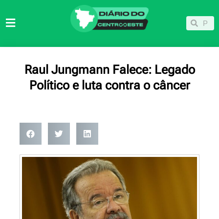
Ir
para
Pesqu
Pesquisar
o
conteúdo
Raul Jungmann Falece: Legado
Político e luta contra o câncer