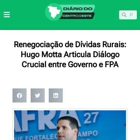
Ir
para
Pesqu
Pesquisar
o
conteúdo
Renegociação de Dívidas Rurais:
Hugo Motta Articula Diálogo
Crucial entre Governo e FPA