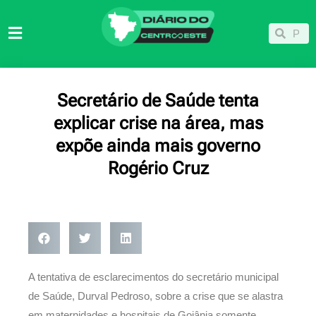
Ir
para
Pesqu
Pesquisar
o
conteúdo
Secretário de Saúde tenta
explicar crise na área, mas
expõe ainda mais governo
Rogério Cruz
A tentativa de esclarecimentos do secretário municipal
de Saúde, Durval Pedroso, sobre a crise que se alastra
em maternidades e hospitais de Goiânia somente