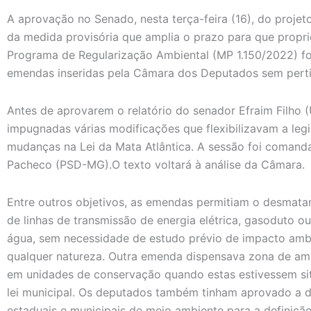
A aprovação no Senado, nesta terça-feira (16), do projet
da medida provisória que amplia o prazo para que propri
Programa de Regularização Ambiental (MP 1.150/2022) fo
emendas inseridas pela Câmara dos Deputados sem pertin
Antes de aprovarem o relatório do senador Efraim Filho 
impugnadas várias modificações que flexibilizavam a legi
mudanças na Lei da Mata Atlântica. A sessão foi comand
Pacheco (PSD-MG).O texto voltará à análise da Câmara.
Entre outros objetivos, as emendas permitiam o desmat
de linhas de transmissão de energia elétrica, gasoduto o
água, sem necessidade de estudo prévio de impacto amb
qualquer natureza. Outra emenda dispensava zona de am
em unidades de conservação quando estas estivessem sit
lei municipal. Os deputados também tinham aprovado a d
estaduais e municipais de meio ambiente para a definiçã