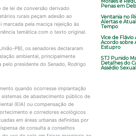
Moraes e Red
Penas em Deb
o de lei de conversão derivado
etários rurais peçam adesão ao
Ventania no Ri
Alertas e Atua
i marcada pela maciça rejeição às
Tempo
ência temática com o texto original.
Vice de Flávio
Acordo sobre 
Estupro
(União-PB), os senadores declararam
slação ambiental, principalmente
STJ Punido Ma
Detalhes do C
a pelo presidente do Senado, Rodrigo
Assédio Sexua
amento quando ocorresse implantação
u sistemas de abastecimento público de
iental (EIA) ou compensação de
ortecimento e corredores ecológicos
uadas em áreas urbanas definidas por
ispensa de consulta a conselhos
o do uso do solo em faixas marginais ao