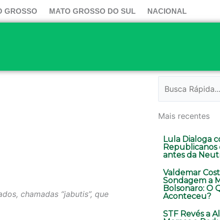
O GROSSO
MATO GROSSO DO SUL
NACIONAL
Pesquisar
Mais recentes
Lula Dialoga 
Republicanos
antes da Neut
Valdemar Cost
Sondagem a M
Bolsonaro: O 
dos, chamadas “jabutis”, que
Aconteceu?
STF Revés a A