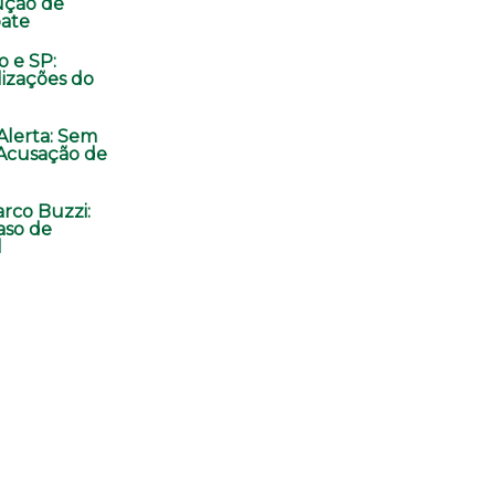
ução de
ate
o e SP:
lizações do
 Alerta: Sem
Acusação de
rco Buzzi:
aso de
l