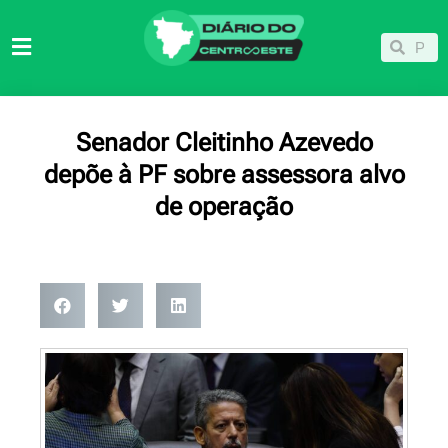
Ir
para
Pesqu
Pesquisar
o
conteúdo
Senador Cleitinho Azevedo
depõe à PF sobre assessora alvo
de operação