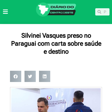
Ir
para
Pesqu
Pesquisar
o
conteúdo
Silvinei Vasques preso no
Paraguai com carta sobre saúde
e destino