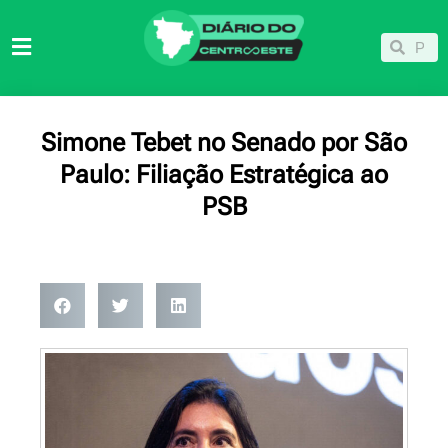
Ir
para
Pesqu
Pesquisar
o
conteúdo
Simone Tebet no Senado por São
Paulo: Filiação Estratégica ao
PSB