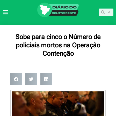
Ir
para
Pesqu
Pesquisar
o
conteúdo
Sobe para cinco o Número de
policiais mortos na Operação
Contenção